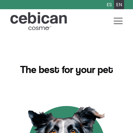
ES
EN
The best for your pet