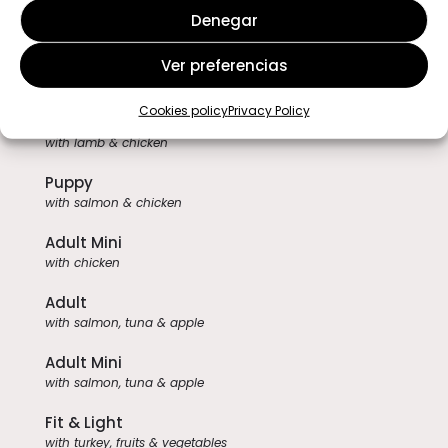
Dogs
Denegar
Daily Care
Ver preferencias
with chicken and rice
Cookies policy
Privacy Policy
High Energy
with lamb & chicken
Puppy
with salmon & chicken
Adult Mini
with chicken
Adult
with salmon, tuna & apple
Adult Mini
with salmon, tuna & apple
Fit & Light
with turkey, fruits & vegetables