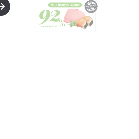
No Grain Sterilized Cat
con pavo y salmón
Alimento completo SIN CEREALES para
gatos esterilizados.
Más información