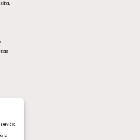
sita.
%
utas
servicio.
a la