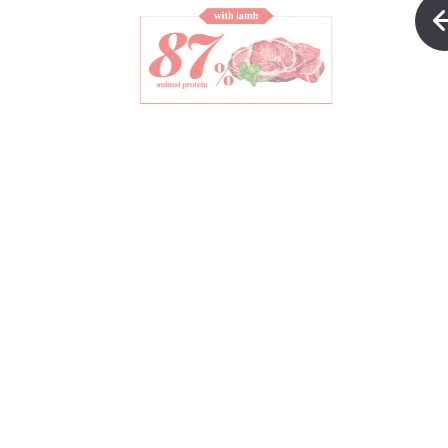
Adult Cat
con cordero
Alimento completo para gatos
adultos.
Más información