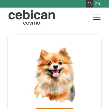
ES
EN