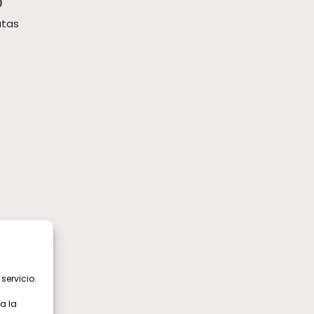
utas
servicio.
a la