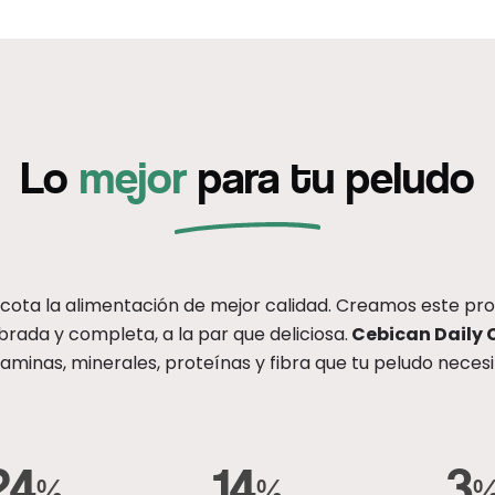
Lo
mejor
para tu peludo
ota la alimentación de mejor calidad. Creamos este produ
brada y completa, a la par que deliciosa.
Cebican Daily 
taminas, minerales, proteínas y fibra que tu peludo necesi
24
14
3
%
%