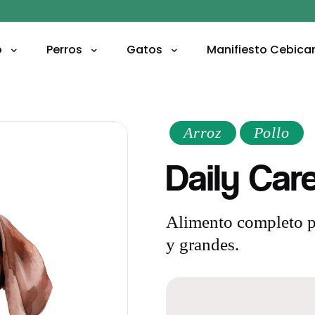
o
Perros
Gatos
Manifiesto
Cebica
Arroz
Pollo
Daily Car
Alimento completo pa
y grandes.